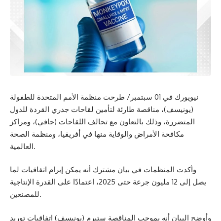
نيويورك في 01 سبتمبر/ طرحت منظمة الأمم المتحدة للطفولة
(يونيسف)، مناقصة طارئة لتأمين لقاحات جدري القردة للدول
المتضررة، وذلك بالتعاون مع تحالف اللقاحات (جافي)، ومراكز
مكافحة الأمراض والوقاية منها في أفريقيا، ومنظمة الصحة
العالمية.
وأكدت المنظمات في بيان مشترك أنه يمكن إبرام اتفاقيات لما
يصل إلى 12 مليون جرعة حتى 2025، اعتمادًا على القدرة الإنتاجية
للمصنعين.
وأوضح البيان أنه بموجب المناقصة ستبرم (يونيسف) اتفاقيات توريد