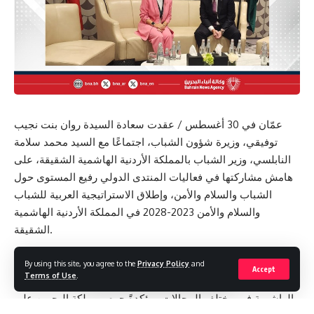
عمّان في 30 أغسطس / عقدت سعادة السيدة روان بنت نجيب
توفيقي، وزيرة شؤون الشباب، اجتماعًا مع السيد محمد سلامة
النابلسي، وزير الشباب بالمملكة الأردنية الهاشمية الشقيقة، على
هامش مشاركتها في فعاليات المنتدى الدولي رفيع المستوى حول
الشباب والسلام والأمن، وإطلاق الاستراتيجية العربية للشباب
والسلام والأمن 2023-2028 في المملكة الأردنية الهاشمية
الشقيقة.
وخلال الاجتماع، أشادت وزيرة شؤون الشباب بتميز العلاقات
By using this site, you agree to the
Privacy Policy
and
Accept
Terms of Use
.
الأخوية الوطيدة التي تربط بين مملكة البحرين والمملكة الأردنية
الهاشمية في مختلف المجالات، مؤكدةً حرص مملكة البحرين على