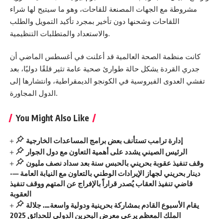
مشروطة مع الجهات المصنعة للقاحات، وهو ما سيتيح لها شراء
اللقاحات وشحنها دون تأخير بمجرد تأكيد التمويل والطلب
والاستعداد والمتطلبات التنظيمية.
كانت منظمة الصحة العالمية قد أعلنت في أغسطس الماضي أن
جدري القردة يشكل حالة طوارئ صحية عامة تثير قلقًا دوليًا، بعد
تفشي العدوى الفيروسية في الكونجو الديمقراطية، وانتشارها إلى
الدول المجاورة.
You Might Also Like
إدارة ترامب تستأنف بعض برامج المساعدات الخارجية
الرئيس الصيني يشدد على أهمية التعاون مع دول الجوار
وقف تنفيذ عقوبة بحريني بالحبس سنة بعد سداد نصف مليون
دينار بحريني لجهاز الإيرادات الوطني بالتعاون مع النيابة العامة —-
قاضي تنفيذ العقاب يُصدر قراراً بالإفراج عن المتهم ووقف تنفيذ
العقوبة
يقام الأسبوع القادم بمشاركة بحرينية ودولية واسعة…. جلالة
الملك المعظم يرعى معرض البحرين الدولي للحدائق 2025