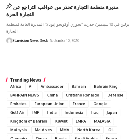
مديرة منظمة التجارة تحذر من عواقب التراجع عن
التجارة الحرة
برلين في 10 سبتمبر/ حذرت "نجوزي أوكونجو إيويالا" المديرة العامة لمنظمة
التجارة
…
Starvision News Desk
September 10, 2023
Trending News
Africa
AI
Ambassador
Bahrain
Bahrain King
BAHRAIN NEWS
China
Cristiano Ronaldo
Defense
Emirates
European Union
France
Google
Gulf Air
IMF
India
Indonesia
Iraq
Japan
Kingdom of Bahrain
Kuwait
LMRA
MALASIA
Malaysia
Maldives
MMA
North Korea
Oil
Olympics
Oman
Russia
Saudi Arabia
Space